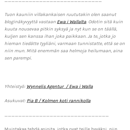
____________________________
Tuon kauniin villakankaisen ruututakin olen saanut
bloginäkyvyyttä vastaan
Ewa i Wallalta
. Odotin sitä kuin
kuuta nousevaa pitkin syksyä ja nyt kun se on täällä,
kuljen sen kanssa ihan joka paikkaan.
Ja te, jotka jo
hieman tiedätte tyyliäni, varmaan tunnistatte, että se on
niin mun. Mitä enemmän saa helmoja heilumaan, aina
sen parempi.
Yhteistyö:
Wynnelis Agentur / Ewa i Walla
Asukuvat:
Pia B / Kolmen koti rannikolla
______________________________
Muistakaa tehdä asioita, jotka ovat teille hyväksi, niin