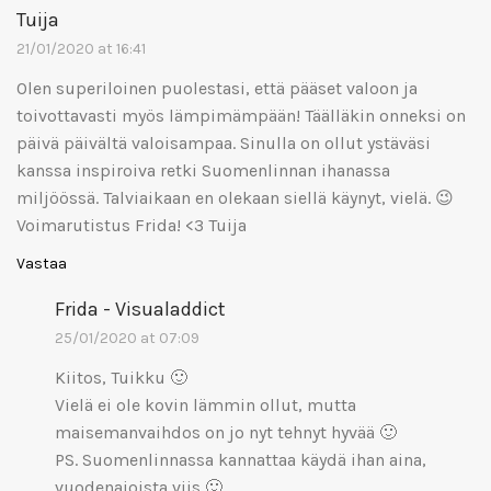
Tuija
21/01/2020 at 16:41
Olen superiloinen puolestasi, että pääset valoon ja
toivottavasti myös lämpimämpään! Täälläkin onneksi on
päivä päivältä valoisampaa. Sinulla on ollut ystäväsi
kanssa inspiroiva retki Suomenlinnan ihanassa
miljöössä. Talviaikaan en olekaan siellä käynyt, vielä. 😉
Voimarutistus Frida! <3 Tuija
Vastaa
Frida - Visualaddict
25/01/2020 at 07:09
Kiitos, Tuikku 🙂
Vielä ei ole kovin lämmin ollut, mutta
maisemanvaihdos on jo nyt tehnyt hyvää 🙂
PS. Suomenlinnassa kannattaa käydä ihan aina,
vuodenajoista viis 🙂