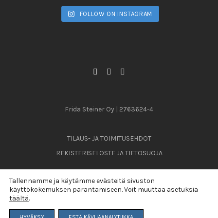
FOLLOW ON INSTAGRAM
Frida Steiner Oy | 2763624-4
TILAUS- JA TOIMITUSEHDOT
REKISTERISELOSTE JA TIETOSUOJA
Tallennamme ja käytämme evästeitä sivuston
käyttökokemuksen parantamiseen. Voit muuttaa asetuksia
© 2026
täältä
.
Last Tuesday was here
HYVÄKSY
ESTÄ KÄVIJÄANALYTIIKKA