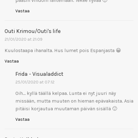
pääsin vihdoin lähtemään. Tekee hyvää 🙂
Vastaa
Outi Krimou/Outi's life
21/01/2020 at 21:09
Kuulostaapa ihanalta. Hus lumet pois Espanjasta 😀
Vastaa
Frida - Visualaddict
25/01/2020 at 07:12
Oih… kyllä täällä kelpaa. Lunta ei nyt juuri näy
missään, mutta muuten on hieman epävakaista. Asia
pitäisi korjautua muutaman päivän sisällä 🙂
Vastaa