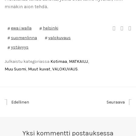
minäkin aion tehdä.
ewa i walla
helsinki
suomenlinna
valokuvaus
ystävyys
Julkaistu kategoriassa
Kotimaa
,
MATKAILU
,
Muu Suomi
,
Muut kuvat
,
VALOKUVAUS
.
Edellinen
Seuraava
Yksi kommentti postauksessa