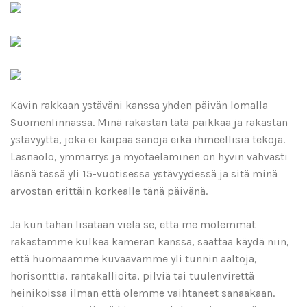
Kävin rakkaan ystäväni kanssa yhden päivän lomalla
Suomenlinnassa. Minä rakastan tätä paikkaa ja rakastan
ystävyyttä, joka ei kaipaa sanoja eikä ihmeellisiä tekoja.
Läsnäolo, ymmärrys ja myötäeläminen on hyvin vahvasti
läsnä tässä yli 15-vuotisessa ystävyydessä ja sitä minä
arvostan erittäin korkealle tänä päivänä.
Ja kun tähän lisätään vielä se, että me molemmat
rakastamme kulkea kameran kanssa, saattaa käydä niin,
että huomaamme kuvaavamme yli tunnin aaltoja,
horisonttia, rantakallioita, pilviä tai tuulenvirettä
heinikoissa ilman että olemme vaihtaneet sanaakaan.