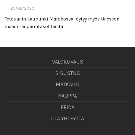
25/02/2020
Tetouanin kaupunki Marokossa löytyy myös Unescon
maailmanperintökohteista
VALOKUVAUS
SISUSTUS
MATKAILU
KAUPPA
FRIDA
OTA YHTEYTTÄ