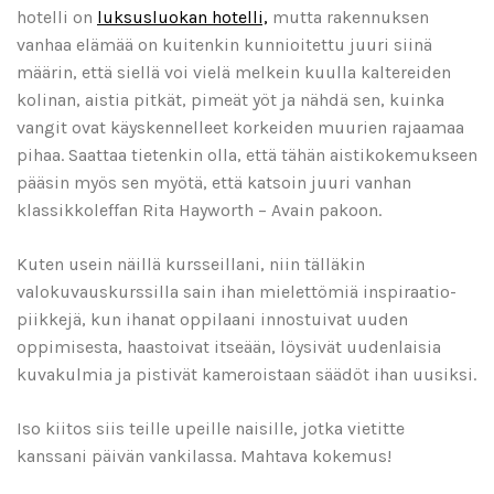
hotelli on
luksusluokan hotelli,
mutta rakennuksen
vanhaa elämää on kuitenkin kunnioitettu juuri siinä
määrin, että siellä voi vielä melkein kuulla kaltereiden
kolinan, aistia pitkät, pimeät yöt ja nähdä sen, kuinka
vangit ovat käyskennelleet korkeiden muurien rajaamaa
pihaa. Saattaa tietenkin olla, että tähän aistikokemukseen
pääsin myös sen myötä, että katsoin juuri vanhan
klassikkoleffan Rita Hayworth – Avain pakoon.
Kuten usein näillä kursseillani, niin tälläkin
valokuvauskurssilla sain ihan mielettömiä inspiraatio-
piikkejä, kun ihanat oppilaani innostuivat uuden
oppimisesta, haastoivat itseään, löysivät uudenlaisia
kuvakulmia ja pistivät kameroistaan säädöt ihan uusiksi.
Iso kiitos siis teille upeille naisille, jotka vietitte
kanssani päivän vankilassa. Mahtava kokemus!