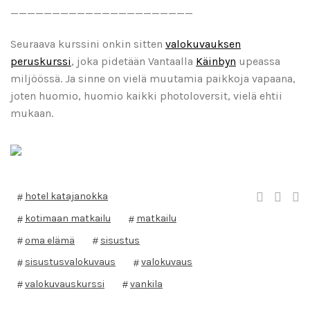
______________________
Seuraava kurssini onkin sitten
valokuvauksen
peruskurssi
, joka pidetään Vantaalla
Käinbyn
upeassa
miljöössä. Ja sinne on vielä muutamia paikkoja vapaana,
joten huomio, huomio kaikki photoloversit, vielä ehtii
mukaan.
hotel katajanokka
kotimaan matkailu
matkailu
oma elämä
sisustus
sisustusvalokuvaus
valokuvaus
valokuvauskurssi
vankila