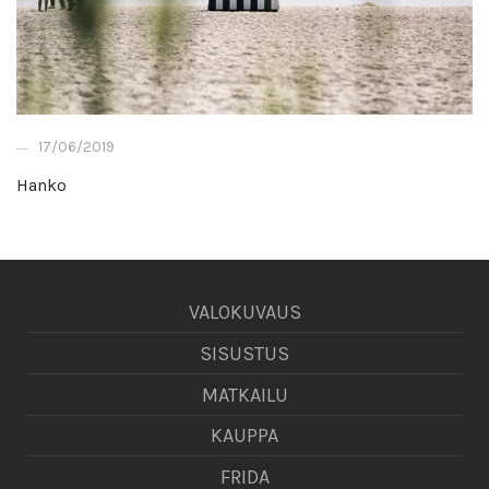
17/06/2019
Hanko
VALOKUVAUS
SISUSTUS
MATKAILU
KAUPPA
FRIDA