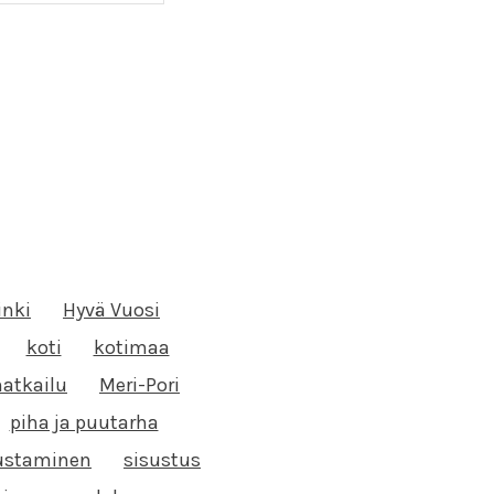
inki
Hyvä Vuosi
koti
kotimaa
atkailu
Meri-Pori
piha ja puutarha
ustaminen
sisustus