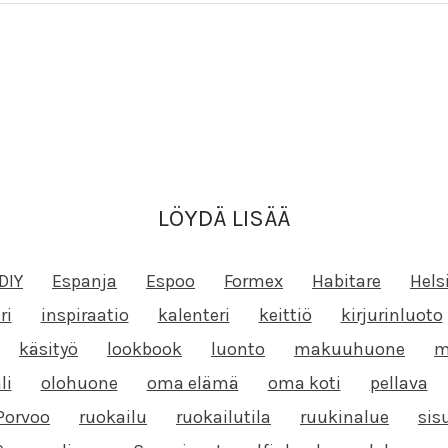
LÖYDÄ LISÄÄ
DIY
Espanja
Espoo
Formex
Habitare
Hels
ri
inspiraatio
kalenteri
keittiö
kirjurinluoto
käsityö
lookbook
luonto
makuuhuone
m
li
olohuone
oma elämä
oma koti
pellava
Porvoo
ruokailu
ruokailutila
ruukinalue
sis