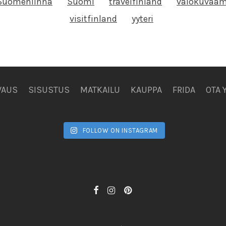
Suomenlinna
Suomi
travelfinland
valokuvaam
visitfinland
yyteri
VAUS
SISUSTUS
MATKAILU
KAUPPA
FRIDA
OTA 
FOLLOW ON INSTAGRAM