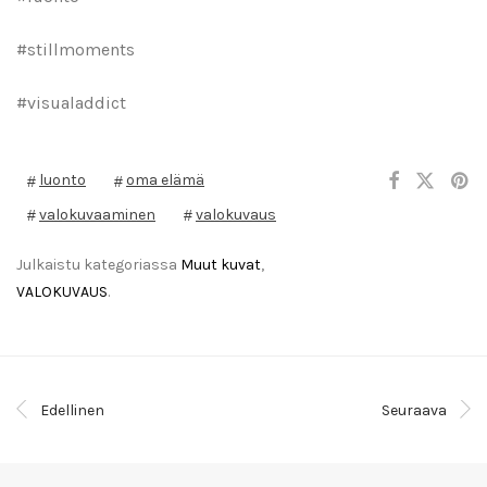
#stillmoments
#visualaddict
luonto
oma elämä
valokuvaaminen
valokuvaus
Julkaistu kategoriassa
Muut kuvat
,
VALOKUVAUS
.
Edellinen
Seuraava