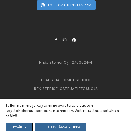
FOLLOW ON INSTAGRAM
Frida Steiner Oy | 2763624-4
TILAUS- JA TOIMITUSEHDOT
REKISTERISELOSTE JA TIETOSUOJA
Tallennamme ja käytämme evästeitä sivuston
käyttökokemuksen parantamiseen. Voit muuttaa asetuksia
© 2026
täältä
.
Last Tuesday was here
HYVÄKSY
ESTÄ KÄVIJÄANALYTIIKKA