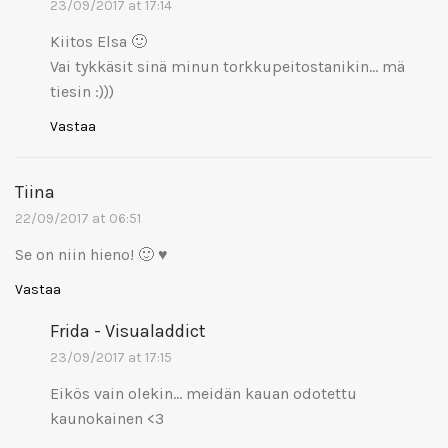
23/09/2017 at 17:14
Kiitos Elsa 🙂
Vai tykkäsit sinä minun torkkupeitostanikin… mä
tiesin :)))
Vastaa
Tiina
22/09/2017 at 06:51
Se on niin hieno! 🙂 ♥
Vastaa
Frida - Visualaddict
23/09/2017 at 17:15
Eikös vain olekin… meidän kauan odotettu
kaunokainen <3