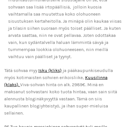
sohvaan saa lisää irtopäällisiä, jolloin kuosia
vaihtamalla saa muutettua koko olohuoneen
sisustuksen kertaheitolla. Ja minäpä olin kaukaa viisas
ja tilasin siihen suoraan myös toiset päälliset. Ja kuten
arvata saattaa, niin ne ovat pellavaa. Joten odottakaa
vain, kun sydäntalvella haluan lämmintä sävyä ja
tummempaa lookkia olohuoneeseen, niin meillä
vaihtuu vain päälliset ja tyynyt.
Tätä sohvaa myy
Isku (kliks)
ja pääkaupunkiseudulla
myös kotimaisten sohvien erikoisliike,
Kuusilinna
(klaks).
Viva-sohvan hinta on alk. 2989€. Minä en
maksanut sohvastani koko tuota hintaa, vaan sain siitä
alennusta bloginäkyvyyttä vastaan. Tämä on siis
kaupallinen blogiyhteistyö, ja ihan super-mieluisa
sellainen.
PS.Tuo kaunis messinkinen sohvapöytä tuli meille