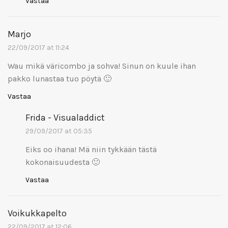
Vastaa
Marjo
22/09/2017 at 11:24
Wau mikä väricombo ja sohva! Sinun on kuule ihan
pakko lunastaa tuo pöytä 🙂
Vastaa
Frida - Visualaddict
29/09/2017 at 05:35
Eiks oo ihana! Mä niin tykkään tästä
kokonaisuudesta 🙂
Vastaa
Voikukkapelto
22/09/2017 at 12:06