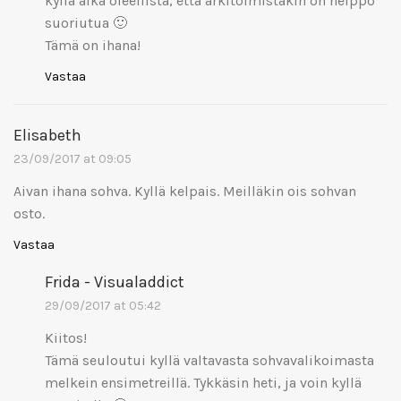
kyllä aika oleellista, että arkitoimistakin on helppo
suoriutua 🙂
Tämä on ihana!
Vastaa
Elisabeth
23/09/2017 at 09:05
Aivan ihana sohva. Kyllä kelpais. Meilläkin ois sohvan
osto.
Vastaa
Frida - Visualaddict
29/09/2017 at 05:42
Kiitos!
Tämä seuloutui kyllä valtavasta sohvavalikoimasta
melkein ensimetreillä. Tykkäsin heti, ja voin kyllä