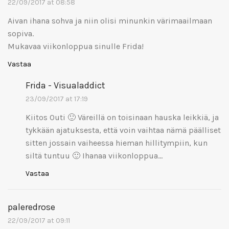
22/09/2017 at 08:58
Aivan ihana sohva ja niin olisi minunkin värimaailmaan
sopiva.
Mukavaa viikonloppua sinulle Frida!
Vastaa
Frida - Visualaddict
23/09/2017 at 17:19
Kiitos Outi 🙂 Väreillä on toisinaan hauska leikkiä, ja
tykkään ajatuksesta, että voin vaihtaa nämä päälliset
sitten jossain vaiheessa hieman hillitympiin, kun
siltä tuntuu 🙂 Ihanaa viikonloppua…
Vastaa
paleredrose
22/09/2017 at 09:11