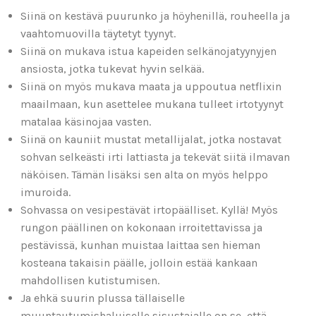
Siinä on kestävä puurunko ja höyhenillä, rouheella ja
vaahtomuovilla täytetyt tyynyt.
Siinä on mukava istua kapeiden selkänojatyynyjen
ansiosta, jotka tukevat hyvin selkää.
Siinä on myös mukava maata ja uppoutua netflixin
maailmaan, kun asettelee mukana tulleet irtotyynyt
matalaa käsinojaa vasten.
Siinä on kauniit mustat metallijalat, jotka nostavat
sohvan selkeästi irti lattiasta ja tekevät siitä ilmavan
näköisen. Tämän lisäksi sen alta on myös helppo
imuroida.
Sohvassa on vesipestävät irtopäälliset. Kyllä! Myös
rungon päällinen on kokonaan irroitettavissa ja
pestävissä, kunhan muistaa laittaa sen hieman
kosteana takaisin päälle, jolloin estää kankaan
mahdollisen kutistumisen.
Ja ehkä suurin plussa tällaiselle
muuntautumishaluiselle sisustajalle on se, että