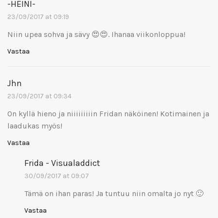
-HEINI-
23/09/2017 at 09:19
Niin upea sohva ja sävy 😍😍. Ihanaa viikonloppua!
Vastaa
Jhn
23/09/2017 at 09:34
On kyllä hieno ja niiiiiiiiin Fridan näköinen! Kotimainen ja
laadukas myös!
Vastaa
Frida - Visualaddict
30/09/2017 at 09:07
Tämä on ihan paras! Ja tuntuu niin omalta jo nyt 🙂
Vastaa