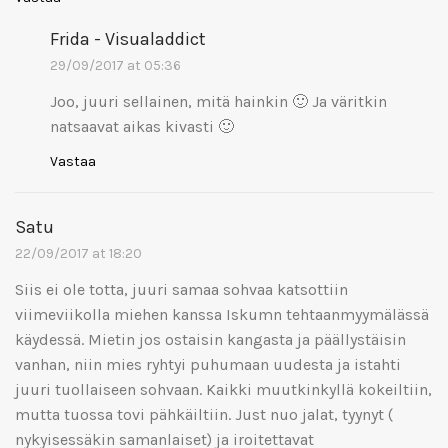
Frida - Visualaddict
29/09/2017 at 05:36
Joo, juuri sellainen, mitä hainkin 🙂 Ja väritkin
natsaavat aikas kivasti 🙂
Vastaa
Satu
22/09/2017 at 18:20
Siis ei ole totta, juuri samaa sohvaa katsottiin
viimeviikolla miehen kanssa Iskumn tehtaanmyymälässä
käydessä. Mietin jos ostaisin kangasta ja päällystäisin
vanhan, niin mies ryhtyi puhumaan uudesta ja istahti
juuri tuollaiseen sohvaan. Kaikki muutkinkyllä kokeiltiin,
mutta tuossa tovi pähkäiltiin. Just nuo jalat, tyynyt (
nykyisessäkin samanlaiset) ja iroitettavat