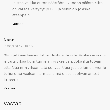
laittaa vaikka euron säästöön… vuoden päästä niitä
on katsos kertynyt jo 365 ja sekin on jo askel
eteenpäin…
Vastaa
Nanni
14/10/2017 at 18:43
Olen pitkään haaveillut uudesta sohvasta. Vanhassa ei ole
muuta vikaa kuin tumman ruskea väri. Joka ilta totean
että Mää niin vihaan tätä sohvaa. Uusi jos sellainen meille
tulisi olisi vaalean harmaa, siinä on sen sohvan ainoat
kriteerit.
Vastaa
Vastaa