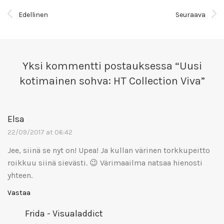
Edellinen
Seuraava
Yksi kommentti postauksessa “
Uusi
kotimainen sohva: HT Collection Viva
”
Elsa
22/09/2017 at 06:42
Jee, siinä se nyt on! Upea! Ja kullan värinen torkkupeitto
roikkuu siinä sievästi. 😉 Värimaailma natsaa hienosti
yhteen.
Vastaa
Frida - Visualaddict