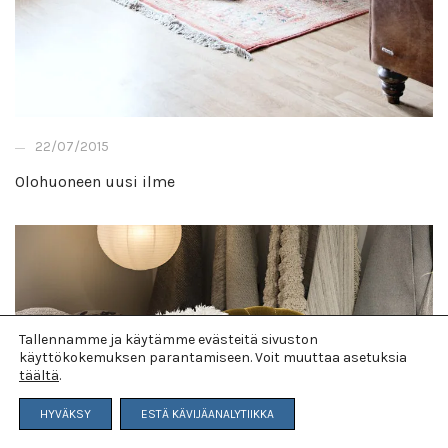
22/07/2015
Olohuoneen uusi ilme
Tallennamme ja käytämme evästeitä sivuston
käyttökokemuksen parantamiseen. Voit muuttaa asetuksia
täältä
.
HYVÄKSY
ESTÄ KÄVIJÄANALYTIIKKA