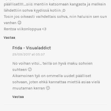
päälliset!!!!….siis mentiin katsomaan kangasta ja melkein
lähdettiin sohva kyydissä kotiin ;D
Tosin jos oikeasti vaihdettais sohva, niin haluisin sen sun
vanhan 😉
Rentoa viikonloppua <3
Vastaa
Frida - Visualaddict
29/09/2017 at 05:37
No voihan vitsi… teillä on hyvä maku sohvien
suhteen 🙂
Aikamoinen työ on ommella uudet päälliset
sohvaan, joten ehkä kannattaa miettiä asiaa vielä
muutaman kerran 🙂
Vastaa