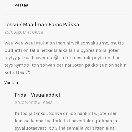
Vastaa
Jossu / Maailman Paras Paikka
25/09/2017 at 06:38
Wau wau wau! Mulla on ihan hirveä sohvakuume, mutta
budjetti on tällä hetkellä aika lailla pyöreä nolla, joten
täytyy jatkaa haaveilua 😀 Ja toi messinkipöytä on ihan
täys kymppi ton sohvan parina! Joten pakko sun on sekin
kotiuttaa 🙂
Vastaa
Frida - Visualaddict
30/09/2017 at 09:13
Kiitos ja tänks… Sohva on iso hankinta, joten sen
kanssa kannattaa todella haaveillakin pitkään ja
syväluotaavasti 🙂 Siinä samalla voi sitten aina