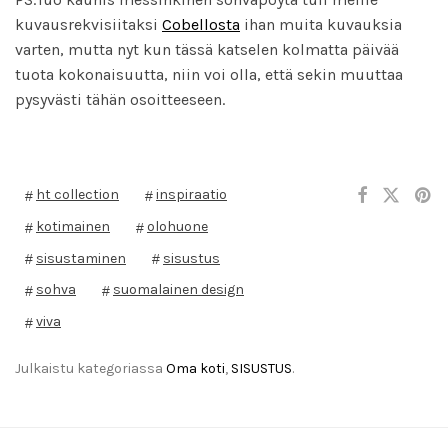
kuvausrekvisiitaksi
Cobellosta
ihan muita kuvauksia
varten, mutta nyt kun tässä katselen kolmatta päivää
tuota kokonaisuutta, niin voi olla, että sekin muuttaa
pysyvästi tähän osoitteeseen.
ht collection
inspiraatio
kotimainen
olohuone
sisustaminen
sisustus
sohva
suomalainen design
viva
Julkaistu kategoriassa
Oma koti
,
SISUSTUS
.