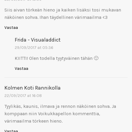
Siis aivan törkeän hieno ja kaiken lisäksi tosi mukavan
näköinen sohva. Ihan täydellinen värimaailma <3
Vastaa
Frida - Visualaddict
29/09/2017 at 05:36
KIITTI! Olen todella tyytyväinen tähän 🙂
Vastaa
Kolmen Koti Rannikolla
22/09/2017 at 16:08
Tyylikäs, kaunis, ilmava ja rennon näköinen sohva. Ja
komppaan niin Voikukkapellon kommenttia,
värimaailma törkeen hieno.
Vastaa