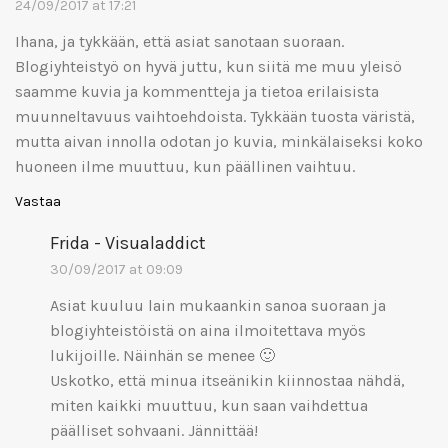
24/09/2017 at 17:21
Ihana, ja tykkään, että asiat sanotaan suoraan.
Blogiyhteistyö on hyvä juttu, kun siitä me muu yleisö
saamme kuvia ja kommentteja ja tietoa erilaisista
muunneltavuus vaihtoehdoista. Tykkään tuosta väristä,
mutta aivan innolla odotan jo kuvia, minkälaiseksi koko
huoneen ilme muuttuu, kun päällinen vaihtuu.
Vastaa
Frida - Visualaddict
30/09/2017 at 09:09
Asiat kuuluu lain mukaankin sanoa suoraan ja
blogiyhteistöistä on aina ilmoitettava myös
lukijoille. Näinhän se menee 🙂
Uskotko, että minua itseänikin kiinnostaa nähdä,
miten kaikki muuttuu, kun saan vaihdettua
päälliset sohvaani. Jännittää!