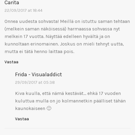
Carita
22/09/2017 at 18:44
Onnea uudesta sohvasta! Meillä on istuttu saman tehtaan
(melkein saman näköisessä) harmaassa sohvassa nyt
melkein 17 vuotta. Näyttää edelleen hyvältä ja on
kunnoltaan erinomainen. Joskus on mieli tehnyt uutta,
mutta ei tätä henno laittaa pois.
Vastaa
Frida - Visualaddict
29/09/2017 at 05:38
Kiva kuulla, että nämä kestävät… ehkä 17 vuoden
kuluttua mulla on jo kolmannetkin päälliset tähän
kaunokaiseen 🙂
Vastaa