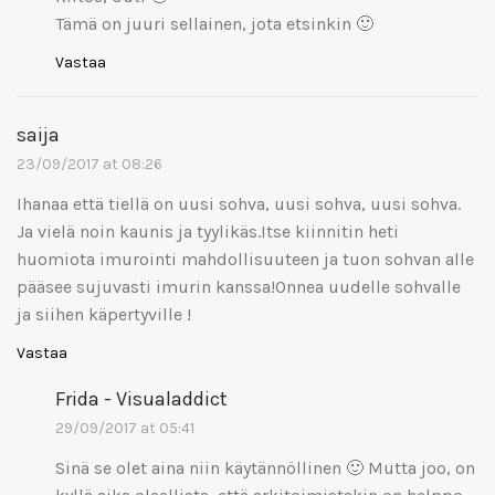
Tämä on juuri sellainen, jota etsinkin 🙂
Vastaa
saija
23/09/2017 at 08:26
Ihanaa että tiellä on uusi sohva, uusi sohva, uusi sohva.
Ja vielä noin kaunis ja tyylikäs.Itse kiinnitin heti
huomiota imurointi mahdollisuuteen ja tuon sohvan alle
pääsee sujuvasti imurin kanssa!Onnea uudelle sohvalle
ja siihen käpertyville !
Vastaa
Frida - Visualaddict
29/09/2017 at 05:41
Sinä se olet aina niin käytännöllinen 🙂 Mutta joo, on