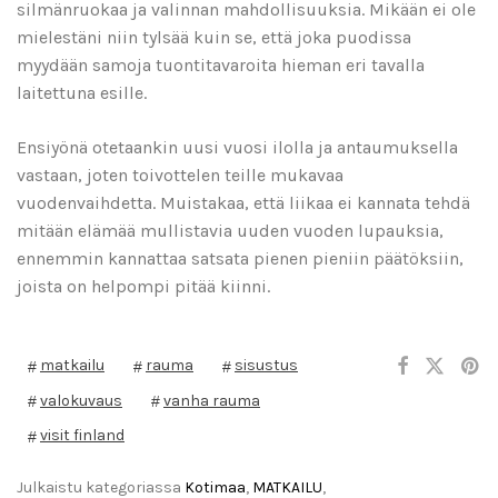
silmänruokaa ja valinnan mahdollisuuksia. Mikään ei ole
mielestäni niin tylsää kuin se, että joka puodissa
myydään samoja tuontitavaroita hieman eri tavalla
laitettuna esille.
Ensiyönä otetaankin uusi vuosi ilolla ja antaumuksella
vastaan, joten toivottelen teille mukavaa
vuodenvaihdetta. Muistakaa, että liikaa ei kannata tehdä
mitään elämää mullistavia uuden vuoden lupauksia,
ennemmin kannattaa satsata pienen pieniin päätöksiin,
joista on helpompi pitää kiinni.
matkailu
rauma
sisustus
valokuvaus
vanha rauma
visit finland
Julkaistu kategoriassa
Kotimaa
,
MATKAILU
,