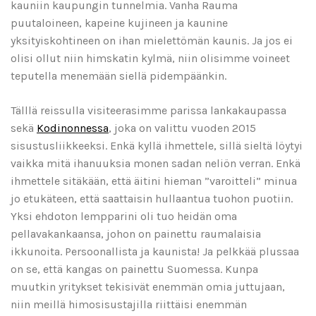
kauniin kaupungin tunnelmia. Vanha Rauma
puutaloineen, kapeine kujineen ja kaunine
yksityiskohtineen on ihan mielettömän kaunis. Ja jos ei
olisi ollut niin himskatin kylmä, niin olisimme voineet
teputella menemään siellä pidempäänkin.
Tälllä reissulla visiteerasimme parissa lankakaupassa
sekä
Kodinonnessa
, joka on valittu vuoden 2015
sisustusliikkeeksi. Enkä kyllä ihmettele, sillä sieltä löytyi
vaikka mitä ihanuuksia monen sadan neliön verran. Enkä
ihmettele sitäkään, että äitini hieman ”varoitteli” minua
jo etukäteen, että saattaisin hullaantua tuohon puotiin.
Yksi ehdoton lempparini oli tuo heidän oma
pellavakankaansa, johon on painettu raumalaisia
ikkunoita. Persoonallista ja kaunista! Ja pelkkää plussaa
on se, että kangas on painettu Suomessa. Kunpa
muutkin yritykset tekisivät enemmän omia juttujaan,
niin meillä himosisustajilla riittäisi enemmän