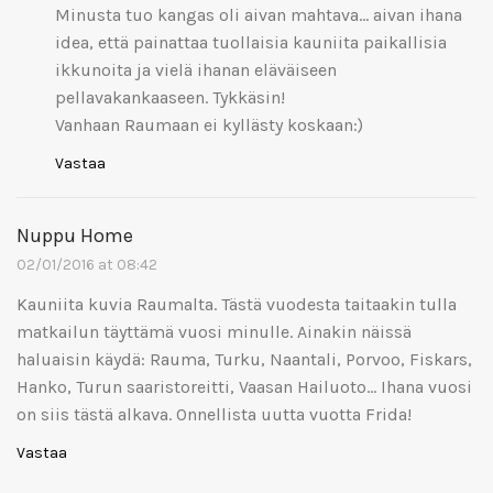
Minusta tuo kangas oli aivan mahtava… aivan ihana
idea, että painattaa tuollaisia kauniita paikallisia
ikkunoita ja vielä ihanan eläväiseen
pellavakankaaseen. Tykkäsin!
Vanhaan Raumaan ei kyllästy koskaan:)
Vastaa
Nuppu Home
02/01/2016 at 08:42
Kauniita kuvia Raumalta. Tästä vuodesta taitaakin tulla
matkailun täyttämä vuosi minulle. Ainakin näissä
haluaisin käydä: Rauma, Turku, Naantali, Porvoo, Fiskars,
Hanko, Turun saaristoreitti, Vaasan Hailuoto… Ihana vuosi
on siis tästä alkava. Onnellista uutta vuotta Frida!
Vastaa