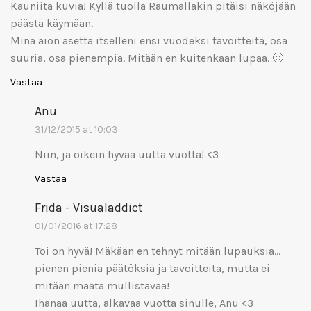
Kauniita kuvia! Kyllä tuolla Raumallakin pitäisi näköjään
päästä käymään.
Minä aion asetta itselleni ensi vuodeksi tavoitteita, osa
suuria, osa pienempiä. Mitään en kuitenkaan lupaa. 🙂
Vastaa
Anu
31/12/2015 at 10:03
Niin, ja oikein hyvää uutta vuotta! <3
Vastaa
Frida - Visualaddict
01/01/2016 at 17:28
Toi on hyvä! Mäkään en tehnyt mitään lupauksia…
pienen pieniä päätöksiä ja tavoitteita, mutta ei
mitään maata mullistavaa!
Ihanaa uutta, alkavaa vuotta sinulle, Anu <3