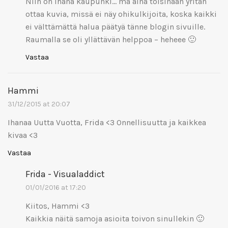
Niin on ihana kaupunki… mä aina toisinaan yritän
ottaa kuvia, missä ei näy ohikulkijoita, koska kaikki
ei välttämättä halua päätyä tänne blogin sivuille.
Raumalla se oli yllättävän helppoa – heheee 🙂
Vastaa
Hammi
31/12/2015 at 20:07
Ihanaa Uutta Vuotta, Frida <3 Onnellisuutta ja kaikkea
kivaa <3
Vastaa
Frida - Visualaddict
01/01/2016 at 17:20
Kiitos, Hammi <3
Kaikkia näitä samoja asioita toivon sinullekin 🙂