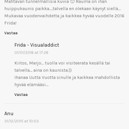
Mahtavan tunnelmallisia kuvia 🙂 Rauma on ihan
huippukaunis paikka….talvella en olekaan käynyt siellä…
Mukavaa vuodenvaihdetta ja kaikkea hyvää vuodelle 2016
Frida!
Vastaa
Frida - Visualaddict
01/01/2016 at 17:26
Kiitos, Marjo… tuolla voi visiteerata kesällä tai
talvella… aina on kaunista:))
Ihanaa Uutta Vuotta sinulle ja kaikkea mahdollista
hyvää elämääsi…
Vastaa
Anu
31/12/2015 at 10:03