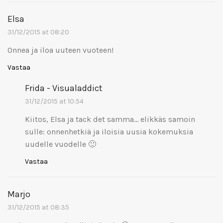
Elsa
31/12/2015 at 08:20
Onnea ja iloa uuteen vuoteen!
Vastaa
Frida - Visualaddict
31/12/2015 at 10:54
Kiitos, Elsa ja tack det samma… elikkäs samoin
sulle: onnenhetkiä ja iloisia uusia kokemuksia
uudelle vuodelle 🙂
Vastaa
Marjo
31/12/2015 at 08:35