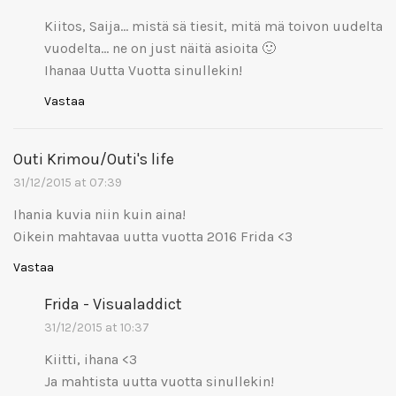
Kiitos, Saija… mistä sä tiesit, mitä mä toivon uudelta
vuodelta… ne on just näitä asioita 🙂
Ihanaa Uutta Vuotta sinullekin!
Vastaa
Outi Krimou/Outi's life
31/12/2015 at 07:39
Ihania kuvia niin kuin aina!
Oikein mahtavaa uutta vuotta 2016 Frida <3
Vastaa
Frida - Visualaddict
31/12/2015 at 10:37
Kiitti, ihana <3
Ja mahtista uutta vuotta sinullekin!