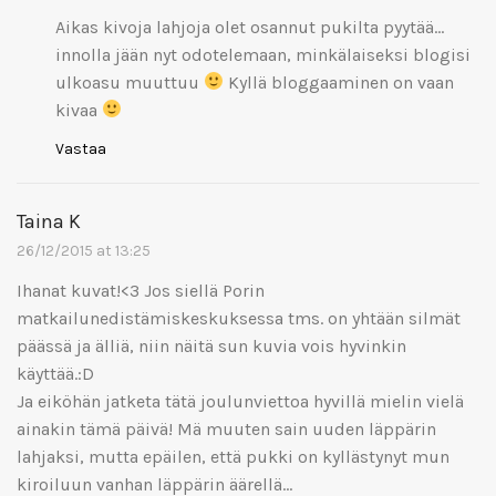
Aikas kivoja lahjoja olet osannut pukilta pyytää…
innolla jään nyt odotelemaan, minkälaiseksi blogisi
ulkoasu muuttuu
Kyllä bloggaaminen on vaan
kivaa
Vastaa
Taina K
26/12/2015 at 13:25
Ihanat kuvat!<3 Jos siellä Porin
matkailunedistämiskeskuksessa tms. on yhtään silmät
päässä ja älliä, niin näitä sun kuvia vois hyvinkin
käyttää.:D
Ja eiköhän jatketa tätä joulunviettoa hyvillä mielin vielä
ainakin tämä päivä! Mä muuten sain uuden läppärin
lahjaksi, mutta epäilen, että pukki on kyllästynyt mun
kiroiluun vanhan läppärin äärellä…