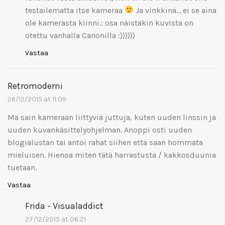
testailematta itse kameraa
Ja vinkkinä… ei se aina
ole kamerasta kiinni.: osa näistäkin kuvista on
otettu vanhalla Canonilla :))))))
Vastaa
Retromoderni
26/12/2015 at 11:09
Mä sain kameraan liittyviä juttuja, kuten uuden linssin ja
uuden kuvankäsittelyohjelman. Anoppi osti uuden
blogialustan tai antoi rahat siihen että saan hommata
mieluisen. Hienoa miten tätä harrastusta / kakkosduunia
tuetaan.
Vastaa
Frida - Visualaddict
27/12/2015 at 06:21