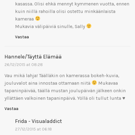
kasassa. Olisi ehkä mennyt kymmenen vuotta, ennen
kuin niillä rahoilla olisi ostettu minkäänlaista
kameraa
Mukavia välipäiviä sinulle, Sally
Vastaa
Hannele/Täyttä Elämää
26/12/2015 at 08:28
Vau mikä lahja! Täälläkin on kamerassa bokeh-kuvia,
jouluvalot aina innostaa ottamaan niitä
Mukavaa
tapaninpäivää, täällä mustan joulupäivän jälkeen onkin
yllättäen valkoinen tapaninpäivä. Yöllä oli tullut lunta
♥
Vastaa
Frida - Visualaddict
27/12/2015 at 06:18