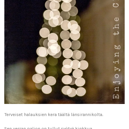
Terveiset halauksien kera täältä länsirannikolta.
Sen verran paljon on tullut syötyä kinkkua,