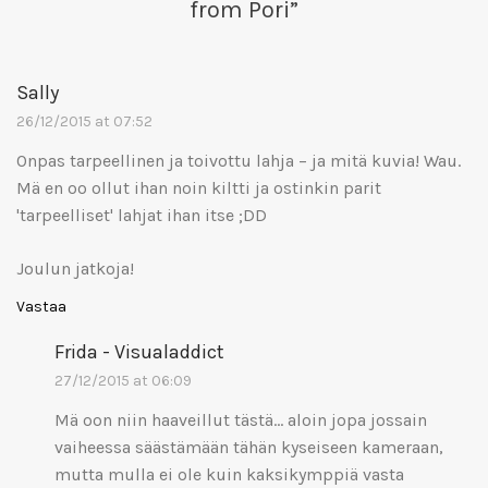
from Pori
”
Sally
26/12/2015 at 07:52
Onpas tarpeellinen ja toivottu lahja – ja mitä kuvia! Wau.
Mä en oo ollut ihan noin kiltti ja ostinkin parit
'tarpeelliset' lahjat ihan itse ;DD
Joulun jatkoja!
Vastaa
Frida - Visualaddict
27/12/2015 at 06:09
Mä oon niin haaveillut tästä… aloin jopa jossain
vaiheessa säästämään tähän kyseiseen kameraan,
mutta mulla ei ole kuin kaksikymppiä vasta