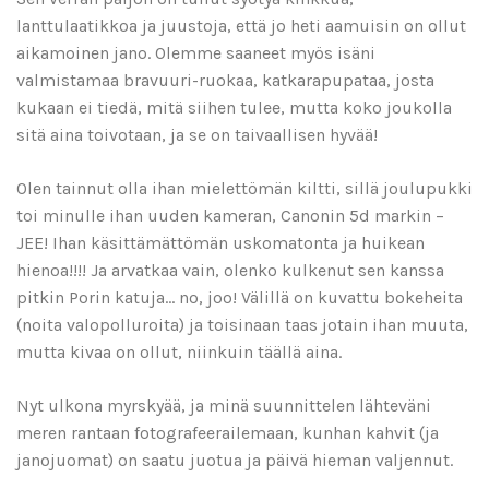
lanttulaatikkoa ja juustoja, että jo heti aamuisin on ollut
aikamoinen jano. Olemme saaneet myös isäni
valmistamaa bravuuri-ruokaa, katkarapupataa, josta
kukaan ei tiedä, mitä siihen tulee, mutta koko joukolla
sitä aina toivotaan, ja se on taivaallisen hyvää!
Olen tainnut olla ihan mielettömän kiltti, sillä joulupukki
toi minulle ihan uuden kameran, Canonin 5d markin –
JEE! Ihan käsittämättömän uskomatonta ja huikean
hienoa!!!! Ja arvatkaa vain, olenko kulkenut sen kanssa
pitkin Porin katuja… no, joo! Välillä on kuvattu bokeheita
(noita valopolluroita) ja toisinaan taas jotain ihan muuta,
mutta kivaa on ollut, niinkuin täällä aina.
Nyt ulkona myrskyää, ja minä suunnittelen lähteväni
meren rantaan fotografeerailemaan, kunhan kahvit (ja
janojuomat) on saatu juotua ja päivä hieman valjennut.