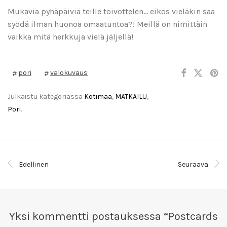
Mukavia pyhäpäiviä teille toivottelen… eikös vieläkin saa
syödä ilman huonoa omaatuntoa?! Meillä on nimittäin
vaikka mitä herkkuja vielä jäljellä!
pori
valokuvaus
Julkaistu kategoriassa
Kotimaa
,
MATKAILU
,
Pori
.
Edellinen
Seuraava
Yksi kommentti postauksessa “
Postcards