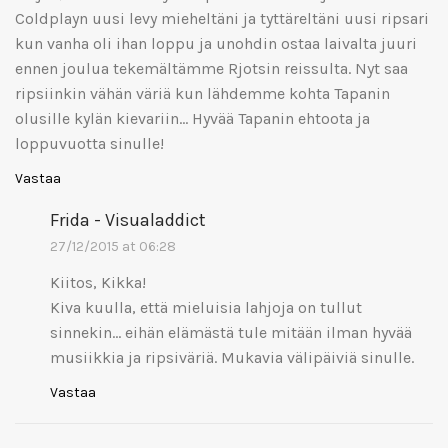
Coldplayn uusi levy mieheltäni ja tyttäreltäni uusi ripsari
kun vanha oli ihan loppu ja unohdin ostaa laivalta juuri
ennen joulua tekemältämme Rjotsin reissulta. Nyt saa
ripsiinkin vähän väriä kun lähdemme kohta Tapanin
olusille kylän kievariin… Hyvää Tapanin ehtoota ja
loppuvuotta sinulle!
Vastaa
Frida - Visualaddict
27/12/2015 at 06:28
Kiitos, Kikka!
Kiva kuulla, että mieluisia lahjoja on tullut
sinnekin… eihän elämästä tule mitään ilman hyvää
musiikkia ja ripsiväriä. Mukavia välipäiviä sinulle.
Vastaa