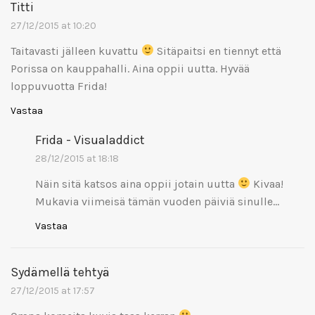
Titti
27/12/2015 at 10:20
Taitavasti jälleen kuvattu
Sitäpaitsi en tiennyt että
Porissa on kauppahalli. Aina oppii uutta. Hyvää
loppuvuotta Frida!
Vastaa
Frida - Visualaddict
28/12/2015 at 18:18
Näin sitä katsos aina oppii jotain uutta
Kivaa!
Mukavia viimeisä tämän vuoden päiviä sinulle…
Vastaa
Sydämellä tehtyä
27/12/2015 at 17:57