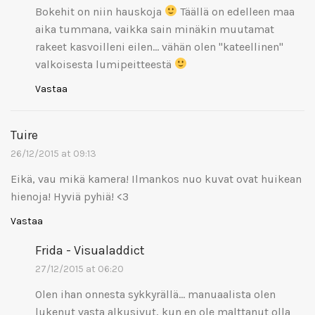
Bokehit on niin hauskoja
Täällä on edelleen maa
aika tummana, vaikka sain minäkin muutamat
rakeet kasvoilleni eilen… vähän olen "kateellinen"
valkoisesta lumipeitteestä
Vastaa
Tuire
26/12/2015 at 09:13
Eikä, vau mikä kamera! Ilmankos nuo kuvat ovat huikean
hienoja! Hyviä pyhiä! <3
Vastaa
Frida - Visualaddict
27/12/2015 at 06:20
Olen ihan onnesta sykkyrällä… manuaalista olen
lukenut vasta alkusivut, kun en ole malttanut olla