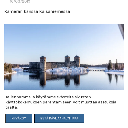
16/03/2019
Kameran kanssa Kaisaniemessä
Tallennamme ja käytämme evästeitä sivuston
käyttökokemuksen parantamiseen. Voit muuttaa asetuksia
täältä
.
19/03/2021
HYVÄKSY
ESTÄ KÄVIJÄANALYTIIKKA
Tälle tavikselle löytyi oma Tavis Inn Hotelli Savonlinnasta