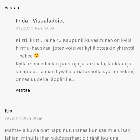
Vastaa
Frida - Visualaddict
27/12/2015 at 06:25
Kiitti, kiitti, Taina <3 Kaupunkikuvaaminen on kyllä
hirmu-hauskaa, joten voisivat kyllä ottaakin yhteyttä
– hehee
Kyllä meni eilenkin juustoja ja suklaata, kinkkua ja
sinappia… ja ihan hyvällä omatunnolla syötiin nekin:)
Onnea uudelle läppärille…
Vastaa
Kix
26/12/2015 at 15:06
Mahtavia kuvia olet napsinut. Ihanaa kun saa mieluisan
lahjan, minulle ihan ykkösparhaat oli tänä jouluna