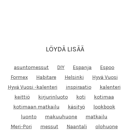
LÖYDÄ LISÄÄ
asuntomessut
DIY
Espanja
Espoo
Formex
Habitare
Helsinki
Hyvä Vuosi
Hyvä Vuosi -kalenteri
inspiraatio
kalenteri
keittiö
kirjurinluoto
koti
kotimaa
kotimaan matkailu
käsityö
lookbook
luonto
makuuhuone
matkailu
Meri-Pori
messut
Naantali
olohuone