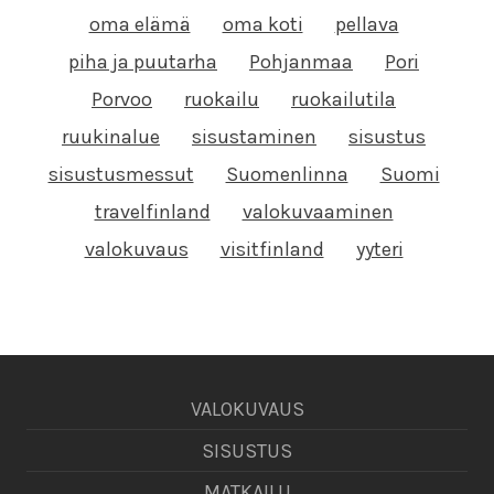
oma elämä
oma koti
pellava
piha ja puutarha
Pohjanmaa
Pori
Porvoo
ruokailu
ruokailutila
ruukinalue
sisustaminen
sisustus
sisustusmessut
Suomenlinna
Suomi
travelfinland
valokuvaaminen
valokuvaus
visitfinland
yyteri
VALOKUVAUS
SISUSTUS
MATKAILU