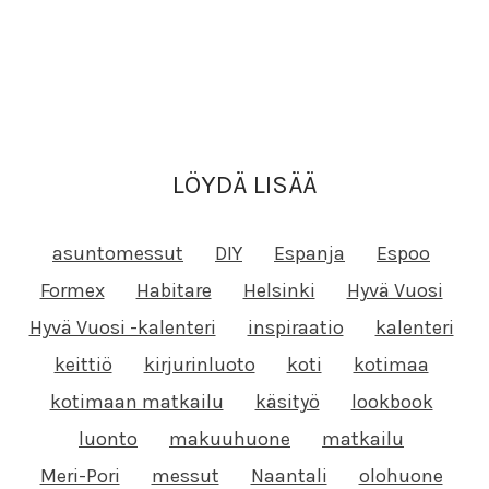
LÖYDÄ LISÄÄ
asuntomessut
DIY
Espanja
Espoo
Formex
Habitare
Helsinki
Hyvä Vuosi
Hyvä Vuosi -kalenteri
inspiraatio
kalenteri
keittiö
kirjurinluoto
koti
kotimaa
kotimaan matkailu
käsityö
lookbook
luonto
makuuhuone
matkailu
Meri-Pori
messut
Naantali
olohuone