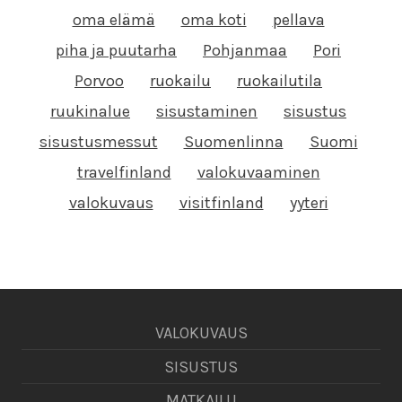
oma elämä
oma koti
pellava
piha ja puutarha
Pohjanmaa
Pori
Porvoo
ruokailu
ruokailutila
ruukinalue
sisustaminen
sisustus
sisustusmessut
Suomenlinna
Suomi
travelfinland
valokuvaaminen
valokuvaus
visitfinland
yyteri
VALOKUVAUS
SISUSTUS
MATKAILU