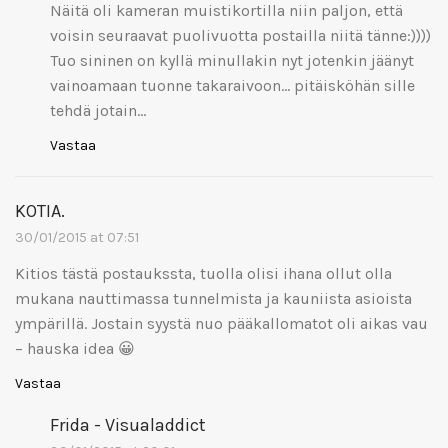
Näitä oli kameran muistikortilla niin paljon, että
voisin seuraavat puolivuotta postailla niitä tänne:))))
Tuo sininen on kyllä minullakin nyt jotenkin jäänyt
vainoamaan tuonne takaraivoon… pitäisköhän sille
tehdä jotain…
Vastaa
KOTIA.
30/01/2015 at 07:51
Kitios tästä postaukssta, tuolla olisi ihana ollut olla
mukana nauttimassa tunnelmista ja kauniista asioista
ympärillä. Jostain syystä nuo pääkallomatot oli aikas vau
– hauska idea 😀
Vastaa
Frida - Visualaddict