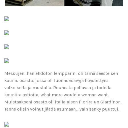
Messujen ihan ehdoton lempparini oli tämä seesteisen
kaunis osasto, jossa oli luonnonsävyjä höystettynä
valkoisella ja mustalla. Rouheata pellavaa ja todella
kauniita astioita, what more would a woman want.
Muistaakseni osasto oli italialaisen Fiorira un Giardinon.
Tänne olisin voinut jäädä asumaan… vain sänky puuttui.