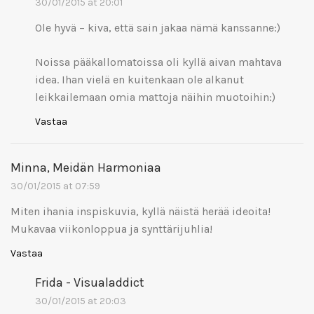
30/01/2015 at 20:01
Ole hyvä – kiva, että sain jakaa nämä kanssanne:)
Noissa pääkallomatoissa oli kyllä aivan mahtava
idea. Ihan vielä en kuitenkaan ole alkanut
leikkailemaan omia mattoja näihin muotoihin:)
Vastaa
Minna, Meidän Harmoniaa
30/01/2015 at 07:59
Miten ihania inspiskuvia, kyllä näistä herää ideoita!
Mukavaa viikonloppua ja synttärijuhlia!
Vastaa
Frida - Visualaddict
30/01/2015 at 20:03