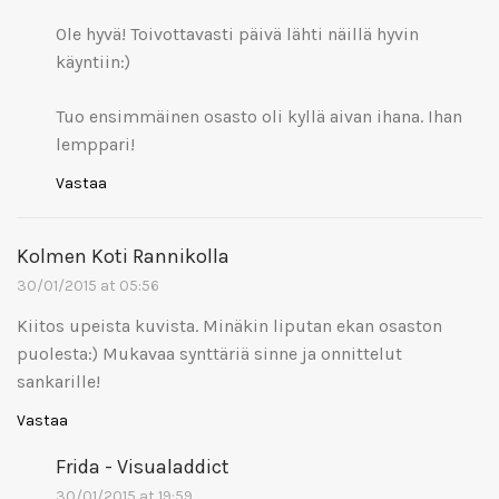
Ole hyvä! Toivottavasti päivä lähti näillä hyvin
käyntiin:)
Tuo ensimmäinen osasto oli kyllä aivan ihana. Ihan
lemppari!
Vastaa
Kolmen Koti Rannikolla
30/01/2015 at 05:56
Kiitos upeista kuvista. Minäkin liputan ekan osaston
puolesta:) Mukavaa synttäriä sinne ja onnittelut
sankarille!
Vastaa
Frida - Visualaddict
30/01/2015 at 19:59