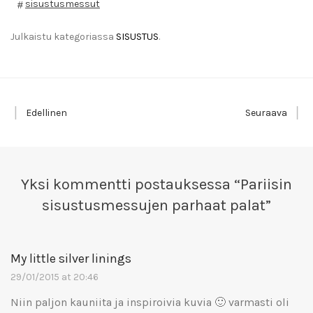
sisustusmessut
Julkaistu kategoriassa
SISUSTUS
.
Edellinen
Seuraava
Yksi kommentti postauksessa “
Pariisin
sisustusmessujen parhaat palat
”
My little silver linings
29/01/2015 at 20:46
Niin paljon kauniita ja inspiroivia kuvia 🙂 varmasti oli