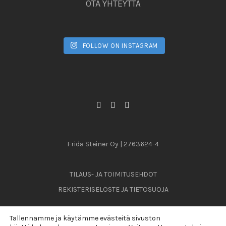
OTA YHTEYTTÄ
FOLLOW ON INSTAGRAM
Frida Steiner Oy | 2763624-4
TILAUS- JA TOIMITUSEHDOT
REKISTERISELOSTE JA TIETOSUOJA
Tallennamme ja käytämme evästeitä sivuston