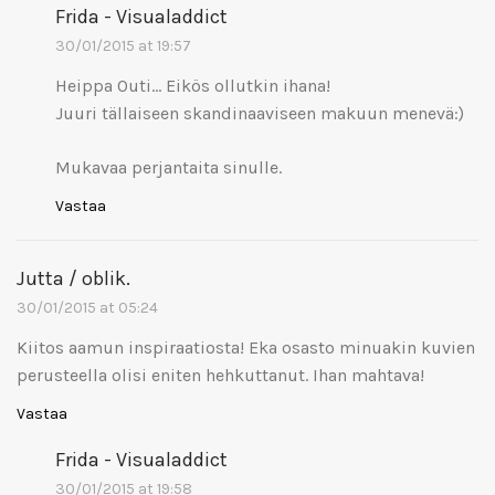
Frida - Visualaddict
30/01/2015 at 19:57
Heippa Outi… Eikös ollutkin ihana!
Juuri tällaiseen skandinaaviseen makuun menevä:)
Mukavaa perjantaita sinulle.
Vastaa
Jutta / oblik.
30/01/2015 at 05:24
Kiitos aamun inspiraatiosta! Eka osasto minuakin kuvien
perusteella olisi eniten hehkuttanut. Ihan mahtava!
Vastaa
Frida - Visualaddict
30/01/2015 at 19:58