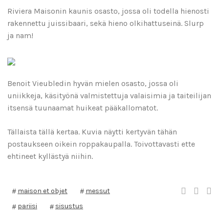
Riviera Maisonin kaunis osasto, jossa oli todella hienosti
rakennettu juissibaari, sekä hieno olkihattuseinä. Slurp
ja nam!
Benoit Vieubledin hyvän mielen osasto, jossa oli
uniikkeja, käsityönä valmistettuja valaisimia ja taiteilijan
itsensä tuunaamat huikeat pääkallomatot.
Tällaista tällä kertaa. Kuvia näytti kertyvän tähän
postaukseen oikein roppakaupalla. Toivottavasti ette
ehtineet kyllästyä niihin.
maison et objet
messut
pariisi
sisustus