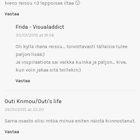
hieno reissu <3 leppoisaa iltaa 🙂
Vastaa
Frida - Visualaddict
30/01/2015 at 19:56
Oli kyllä ihana reissu… toivottavasti tällaisia tulee
paljon lisää:)
Ja inspiraatiota sai vaikka kuinka ja paljon… kiva,
kun voin jakaa sitä teillekin:)
Vastaa
Outi Krimou/Outi's life
29/01/2015 at 22:20
Sama osasto olisi mtöa minua eniten näistä kiinnostanut.
Vastaa