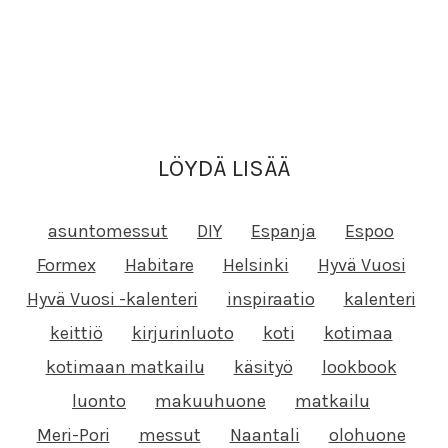
LÖYDÄ LISÄÄ
asuntomessut
DIY
Espanja
Espoo
Formex
Habitare
Helsinki
Hyvä Vuosi
Hyvä Vuosi -kalenteri
inspiraatio
kalenteri
keittiö
kirjurinluoto
koti
kotimaa
kotimaan matkailu
käsityö
lookbook
luonto
makuuhuone
matkailu
Meri-Pori
messut
Naantali
olohuone