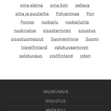
oma elämä
oma koti
pellava
piha ja puutarha
Pohjanmaa
Pori
Porvoo
ruokailu
ruokailutila
ruukinalue
sisustaminen
sisustus
sisustusmessut
Suomenlinna
Suomi
travelfinland
valokuvaaminen
valokuvaus
visitfinland
yyteri
VALOKUVAUS
SISUSTUS
MATKAILU