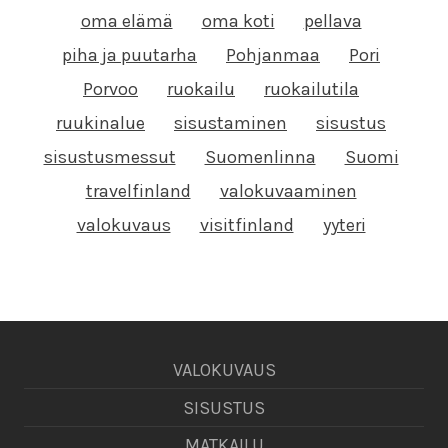
oma elämä
oma koti
pellava
piha ja puutarha
Pohjanmaa
Pori
Porvoo
ruokailu
ruokailutila
ruukinalue
sisustaminen
sisustus
sisustusmessut
Suomenlinna
Suomi
travelfinland
valokuvaaminen
valokuvaus
visitfinland
yyteri
VALOKUVAUS
SISUSTUS
MATKAILU