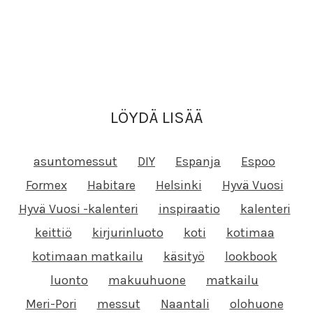
LÖYDÄ LISÄÄ
asuntomessut
DIY
Espanja
Espoo
Formex
Habitare
Helsinki
Hyvä Vuosi
Hyvä Vuosi -kalenteri
inspiraatio
kalenteri
keittiö
kirjurinluoto
koti
kotimaa
kotimaan matkailu
käsityö
lookbook
luonto
makuuhuone
matkailu
Meri-Pori
messut
Naantali
olohuone