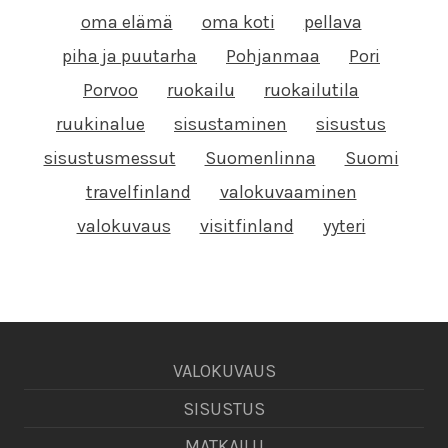
oma elämä
oma koti
pellava
piha ja puutarha
Pohjanmaa
Pori
Porvoo
ruokailu
ruokailutila
ruukinalue
sisustaminen
sisustus
sisustusmessut
Suomenlinna
Suomi
travelfinland
valokuvaaminen
valokuvaus
visitfinland
yyteri
VALOKUVAUS
SISUSTUS
MATKAILU