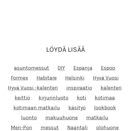
LÖYDÄ LISÄÄ
asuntomessut
DIY
Espanja
Espoo
Formex
Habitare
Helsinki
Hyvä Vuosi
Hyvä Vuosi -kalenteri
inspiraatio
kalenteri
keittiö
kirjurinluoto
koti
kotimaa
kotimaan matkailu
käsityö
lookbook
luonto
makuuhuone
matkailu
Meri-Pori
messut
Naantali
olohuone