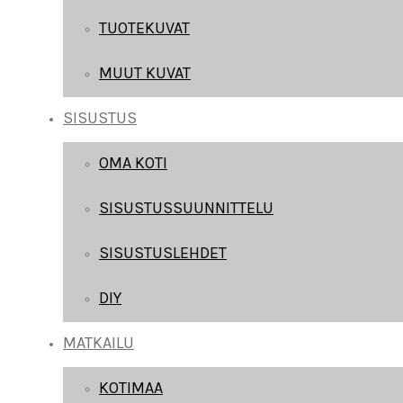
TUOTEKUVAT
MUUT KUVAT
SISUSTUS
OMA KOTI
SISUSTUSSUUNNITTELU
SISUSTUSLEHDET
DIY
MATKAILU
KOTIMAA