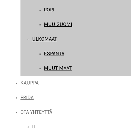
PORI
MUU SUOMI
ULKOMAAT
ESPANJA
MUUT MAAT
KAUPPA
FRIDA
OTA YHTEYTTÄ