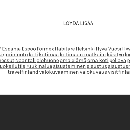
LÖYDÄ LISÄÄ
Y
Espanja
Espoo
Formex
Habitare
Helsinki
Hyvä Vuosi
Hyv
kirjurinluoto
koti
kotimaa
kotimaan matkailu
käsityö
l
essut
Naantali
olohuone
oma elämä
oma koti
pellava
p
ruokailutila
ruukinalue
sisustaminen
sisustus
sisustus
travelfinland
valokuvaaminen
valokuvaus
visitfinl