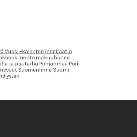
ä Vuosi -kalenteri
inspiraatio
ookbook
luonto
makuuhuone
iha ja puutarha
Pohjanmaa
Pori
messut
Suomenlinna
Suomi
and
yyteri