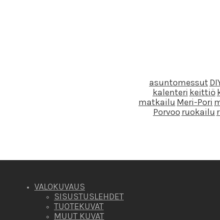
asuntomessut
DI
kalenteri
keittiö
matkailu
Meri-Pori
m
Porvoo
ruokailu
VALOKUVAUS
SISUSTUSLEHDET
TUOTEKUVAT
MUUT KUVAT