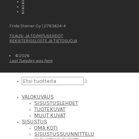
Frida Steiner Oy | 2763624-4
TILAUS- JA TOIMITUSEHDOT
REKISTERISELOSTE JA TIETOSUOJA
© 2026
Last Tuesday was here
VALOKUVAUS
SISUSTUSLEHDET
TUOTEKUVAT
MUUT KUVAT
SISUSTUS
OMA KOTI
SISUSTUSSUUNNITTELU