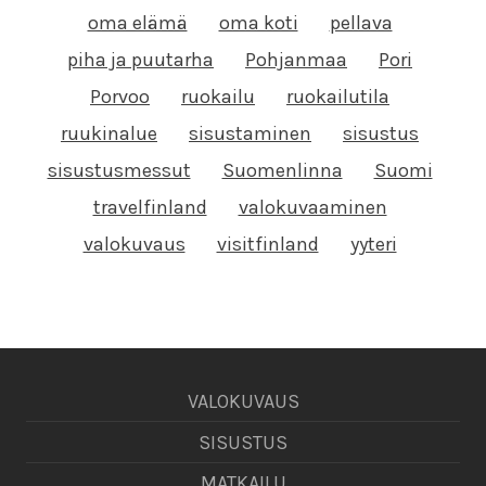
oma elämä
oma koti
pellava
piha ja puutarha
Pohjanmaa
Pori
Porvoo
ruokailu
ruokailutila
ruukinalue
sisustaminen
sisustus
sisustusmessut
Suomenlinna
Suomi
travelfinland
valokuvaaminen
valokuvaus
visitfinland
yyteri
VALOKUVAUS
SISUSTUS
MATKAILU