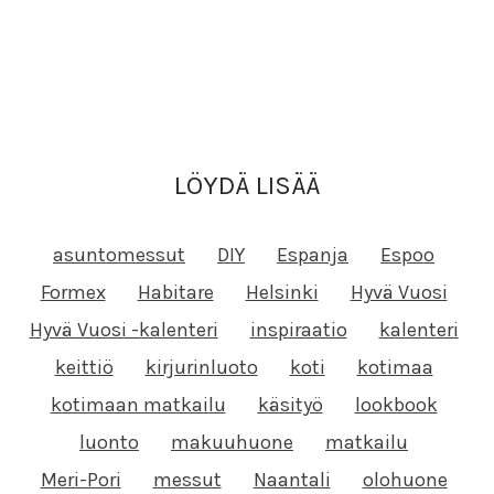
LÖYDÄ LISÄÄ
asuntomessut
DIY
Espanja
Espoo
Formex
Habitare
Helsinki
Hyvä Vuosi
Hyvä Vuosi -kalenteri
inspiraatio
kalenteri
keittiö
kirjurinluoto
koti
kotimaa
kotimaan matkailu
käsityö
lookbook
luonto
makuuhuone
matkailu
Meri-Pori
messut
Naantali
olohuone