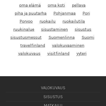
oma elämä
oma koti
pellava
piha ja puutarha
Pohjanmaa
Pori
Porvoo
ruokailu
ruokailutila
ruukinalue
sisustaminen
sisustus
sisustusmessut
Suomenlinna
Suomi
travelfinland
valokuvaaminen
valokuvaus
visitfinland
yyteri
VALOKUVAUS
SISUSTUS
MATKAILU