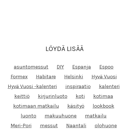
LÖYDÄ LISÄÄ
asuntomessut
DIY
Espanja
Espoo
Formex
Habitare
Helsinki
Hyvä Vuosi
Hyvä Vuosi -kalenteri
inspiraatio
kalenteri
keittiö
kirjurinluoto
koti
kotimaa
kotimaan matkailu
käsityö
lookbook
luonto
makuuhuone
matkailu
Meri-Pori
messut
Naantali
olohuone