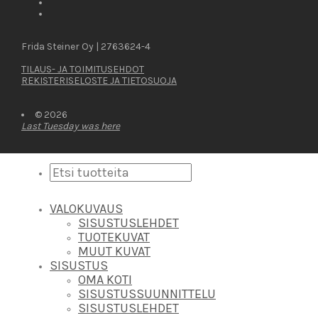
Frida Steiner Oy | 2763624-4
TILAUS- JA TOIMITUSEHDOT
REKISTERISELOSTE JA TIETOSUOJA
© 2026
Last Tuesday was here
VALOKUVAUS
SISUSTUSLEHDET
TUOTEKUVAT
MUUT KUVAT
SISUSTUS
OMA KOTI
SISUSTUSSUUNNITTELU
SISUSTUSLEHDET