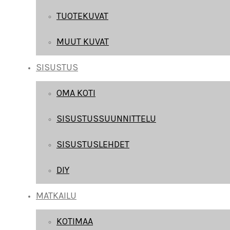
TUOTEKUVAT
MUUT KUVAT
SISUSTUS
OMA KOTI
SISUSTUSSUUNNITTELU
SISUSTUSLEHDET
DIY
MATKAILU
KOTIMAA