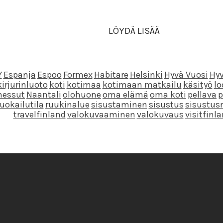
LÖYDÄ LISÄÄ
Y
Espanja
Espoo
Formex
Habitare
Helsinki
Hyvä Vuosi
Hyv
kirjurinluoto
koti
kotimaa
kotimaan matkailu
käsityö
l
essut
Naantali
olohuone
oma elämä
oma koti
pellava
p
ruokailutila
ruukinalue
sisustaminen
sisustus
sisustus
travelfinland
valokuvaaminen
valokuvaus
visitfinl