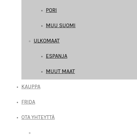
PORI
MUU SUOMI
ULKOMAAT
ESPANJA
MUUT MAAT
KAUPPA
FRIDA
OTA YHTEYTTÄ