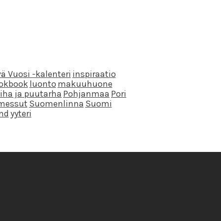
ä Vuosi -kalenteri
inspiraatio
ookbook
luonto
makuuhuone
iha ja puutarha
Pohjanmaa
Pori
messut
Suomenlinna
Suomi
and
yyteri