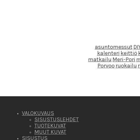
asuntomessut
DI
kalenteri
keittiö
matkailu
Meri-Pori
m
Porvoo
ruokailu
VALOKUVAUS
SISUSTUSLEHDET
TUOTEKUVAT
MUUT KUVAT
SISUSTUS