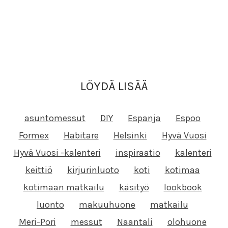
LÖYDÄ LISÄÄ
asuntomessut
DIY
Espanja
Espoo
Formex
Habitare
Helsinki
Hyvä Vuosi
Hyvä Vuosi -kalenteri
inspiraatio
kalenteri
keittiö
kirjurinluoto
koti
kotimaa
kotimaan matkailu
käsityö
lookbook
luonto
makuuhuone
matkailu
Meri-Pori
messut
Naantali
olohuone