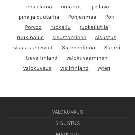
oma elämä
oma koti
pellava
piha ja puutarha
Pohjanmaa
Pori
Porvoo
ruokailu
ruokailutila
ruukinalue
sisustaminen
sisustus
sisustusmessut
Suomenlinna
Suomi
travelfinland
valokuvaaminen
valokuvaus
visitfinland
yyteri
VALOKUVAUS
SISUSTUS
MATKAILU