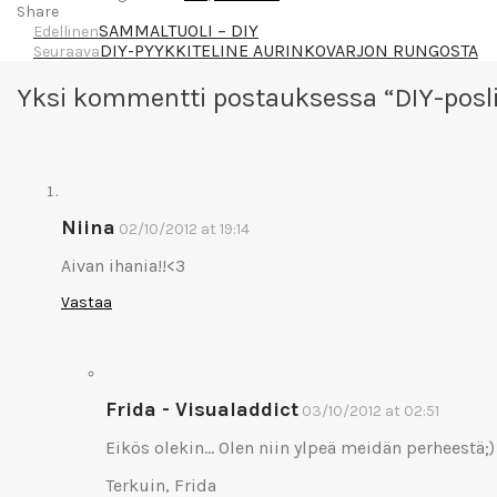
Share
SAMMALTUOLI – DIY
Edellinen
DIY-PYYKKITELINE AURINKOVARJON RUNGOSTA
Seuraava
Yksi kommentti postauksessa “
DIY-posl
Niina
02/10/2012 at 19:14
Aivan ihania!!<3
Vastaa
Frida - Visualaddict
03/10/2012 at 02:51
Eikös olekin… Olen niin ylpeä meidän perheestä;)
Terkuin, Frida