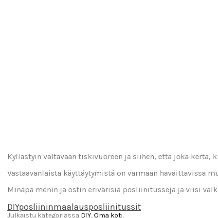
Kyllästyin valtavaan tiskivuoreen ja siihen, että joka kerta
Vastaavanlaista käyttäytymistä on varmaan havaittavissa mu
Minäpä menin ja ostin erivärisiä posliinitusseja ja viisi va
DIY
posliininmaalaus
posliinitussit
Julkaistu kategoriassa
DIY
,
Oma koti
.