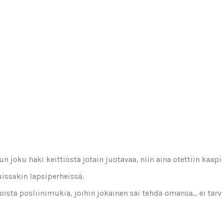
, kun joku haki keittiöstä jotain juotavaa, niin aina otettiin k
issakin lapsiperheissä.
lkoista posliinimukia, joihin jokainen sai tehdä omansa… ei tar