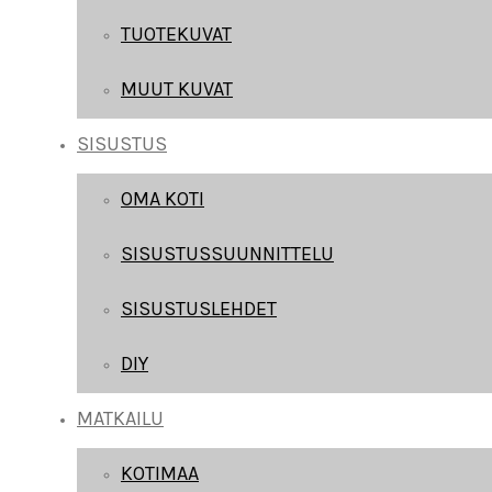
TUOTEKUVAT
MUUT KUVAT
SISUSTUS
OMA KOTI
SISUSTUSSUUNNITTELU
SISUSTUSLEHDET
DIY
MATKAILU
KOTIMAA