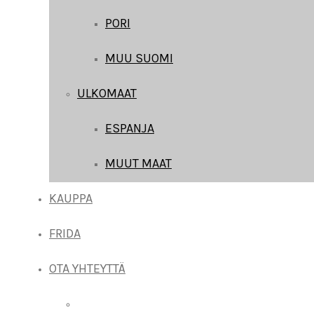
PORI
MUU SUOMI
ULKOMAAT
ESPANJA
MUUT MAAT
KAUPPA
FRIDA
OTA YHTEYTTÄ